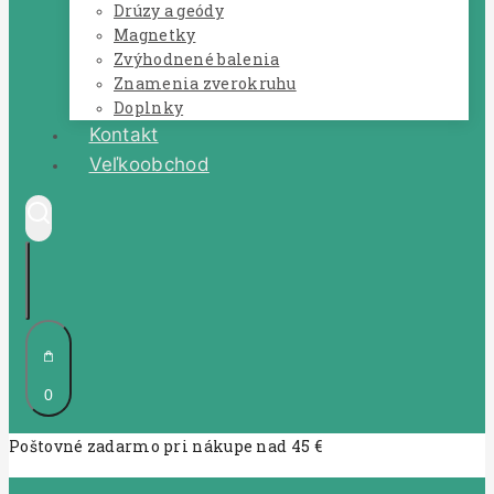
Drúzy a geódy
Magnetky
Zvýhodnené balenia
Znamenia zverokruhu
Doplnky
Kontakt
Veľkoobchod
0
Poštovné zadarmo pri nákupe nad 45 €