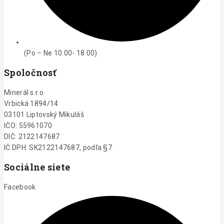
Spravovať Súhlas
(Po – Ne 10.00- 18.00)
Spoločnosť
Na poskytovanie tých najlepších skúseností používame technológie,
ako sú súbory cookie na ukladanie a/alebo prístup k informáciám o
zariadení. Súhlas s týmito technológiami nám umožní spracovávať
Minerál s.r.o
údaje, ako je správanie pri prehliadaní alebo jedinečné ID na tejto
Vrbická 1894/14
stránke. Nesúhlas alebo odvolanie súhlasu môže nepriaznivo
03101 Liptovský Mikuláš
ovplyvniť určité vlastnosti a funkcie.
IČO: 55961070
DIČ: 2122147687
Prijať
IČ DPH: SK2122147687, podľa §7
Sociálne siete
Odmietnuť
Facebook
Zobraziť predvoľby
Zásady používania súborov cookie