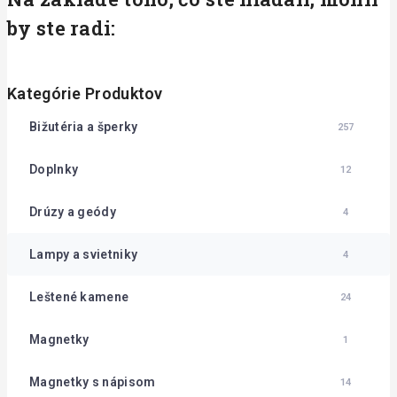
by ste radi:
Kategórie Produktov
Bižutéria a šperky
257
Doplnky
12
Drúzy a geódy
4
Lampy a svietniky
4
Leštené kamene
24
Magnetky
1
Magnetky s nápisom
14