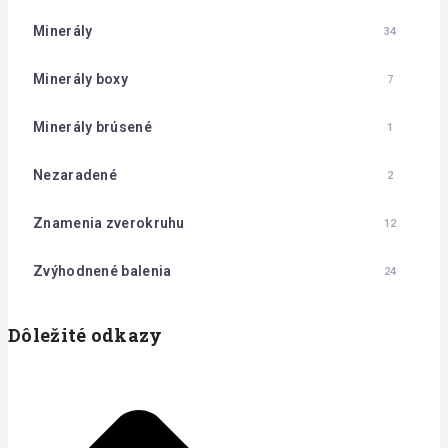
Minerály
34
Minerály boxy
7
Minerály brúsené
1
Nezaradené
2
Znamenia zverokruhu
12
Zvýhodnené balenia
24
Dôležité odkazy