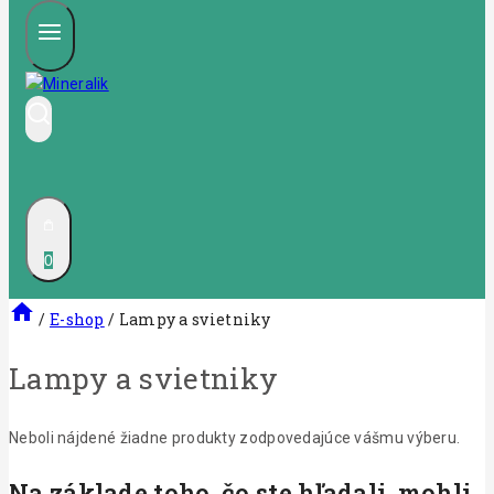
0
/
E-shop
/
Lampy a svietniky
Lampy a svietniky
Neboli nájdené žiadne produkty zodpovedajúce vášmu výberu.
Na základe toho, čo ste hľadali, mohli