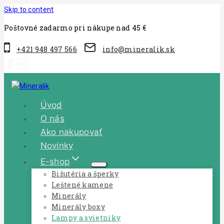
Skip to content
Poštovné zadarmo pri nákupe nad 45 €
+421 948 497 566
info@mineralik.sk
Úvod
O nás
Ako nakupovať
Novinky
E-shop
Bižutéria a šperky
Leštené kamene
Minerály
Minerály boxy
Lampy a svietniky