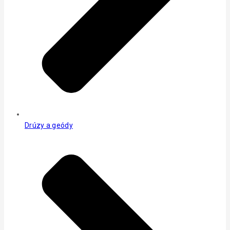
Drúzy a geódy