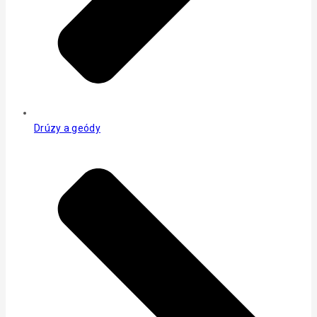
Drúzy a geódy