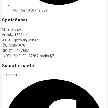
(Po – Ne 10.00- 18.00)
Spoločnosť
Minerál s.r.o
Vrbická 1894/14
03101 Liptovský Mikuláš
IČO: 55961070
DIČ: 2122147687
IČ DPH: SK2122147687, podľa §7
Sociálne siete
Facebook