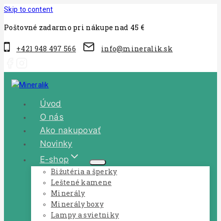
Skip to content
Poštovné zadarmo pri nákupe nad 45 €
+421 948 497 566
info@mineralik.sk
Úvod
O nás
Ako nakupovať
Novinky
E-shop
Bižutéria a šperky
Leštené kamene
Minerály
Minerály boxy
Lampy a svietniky