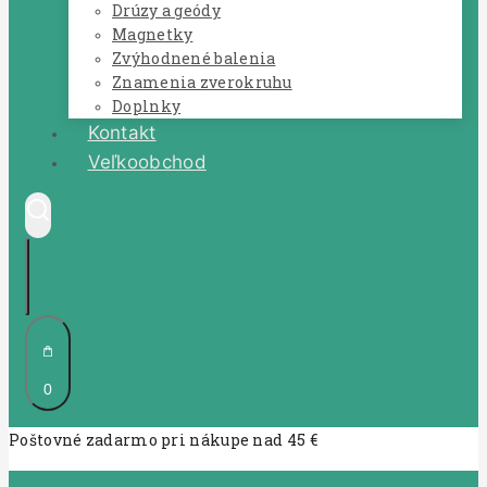
Drúzy a geódy
Magnetky
Zvýhodnené balenia
Znamenia zverokruhu
Doplnky
Kontakt
Veľkoobchod
0
Poštovné zadarmo pri nákupe nad 45 €