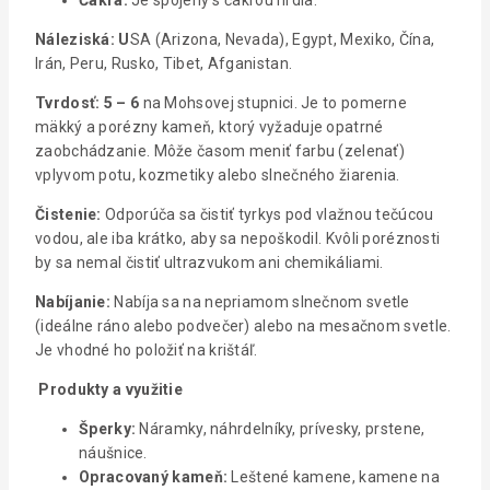
Náleziská: U
SA (Arizona, Nevada), Egypt, Mexiko, Čína,
Irán, Peru, Rusko, Tibet, Afganistan.
Tvrdosť: 5 – 6
na Mohsovej stupnici. Je to pomerne
mäkký a porézny kameň, ktorý vyžaduje opatrné
zaobchádzanie. Môže časom meniť farbu (zelenať)
vplyvom potu, kozmetiky alebo slnečného žiarenia.
Čistenie:
Odporúča sa čistiť tyrkys pod vlažnou tečúcou
vodou, ale iba krátko, aby sa nepoškodil. Kvôli poréznosti
by sa nemal čistiť ultrazvukom ani chemikáliami.
Nabíjanie:
Nabíja sa na nepriamom slnečnom svetle
(ideálne ráno alebo podvečer) alebo na mesačnom svetle.
Je vhodné ho položiť na krištáľ.
Produkty a využitie
Šperky:
Náramky, náhrdelníky, prívesky, prstene,
náušnice.
Opracovaný kameň:
Leštené kamene, kamene na