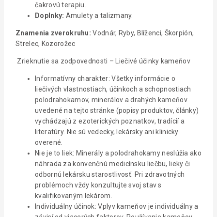
čakrovú terapiu.
Doplnky:
Amulety a talizmany.
Znamenia zverokruhu:
Vodnár, Ryby, Blíženci, Škorpión,
Strelec, Kozorožec
Zrieknutie sa zodpovednosti – Liečivé účinky kameňov
Informatívny charakter: Všetky informácie o
liečivých vlastnostiach, účinkoch a schopnostiach
polodrahokamov, minerálov a drahých kameňov
uvedené na tejto stránke (popisy produktov, články)
vychádzajú z ezoterických poznatkov, tradícií a
literatúry. Nie sú vedecky, lekársky ani klinicky
overené.
Nie je to liek: Minerály a polodrahokamy neslúžia ako
náhrada za konvenčnú medicínsku liečbu, lieky či
odbornú lekársku starostlivosť. Pri zdravotných
problémoch vždy konzultujte svoj stav s
kvalifikovaným lekárom.
Individuálny účinok: Vplyv kameňov je individuálny a
závisí od viacerých faktorov. Používanie kameňov