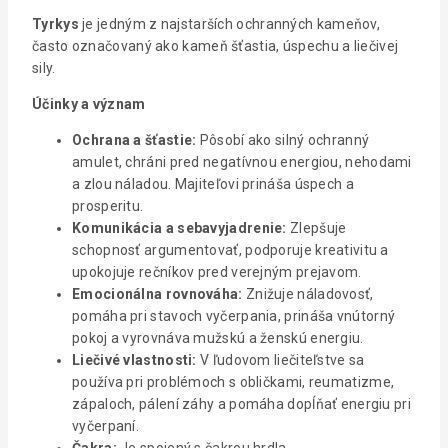
Tyrkys
je jedným z najstarších ochranných kameňov,
často označovaný ako kameň šťastia, úspechu a liečivej
sily.
Účinky a význam
Ochrana a šťastie:
Pôsobí ako silný ochranný
amulet, chráni pred negatívnou energiou, nehodami
a zlou náladou. Majiteľovi prináša úspech a
prosperitu.
Komunikácia a sebavyjadrenie:
Zlepšuje
schopnosť argumentovať, podporuje kreativitu a
upokojuje rečníkov pred verejným prejavom.
Emocionálna rovnováha:
Znižuje náladovosť,
pomáha pri stavoch vyčerpania, prináša vnútorný
pokoj a vyrovnáva mužskú a ženskú energiu.
Liečivé vlastnosti:
V ľudovom liečiteľstve sa
používa pri problémoch s obličkami, reumatizme,
zápaloch, pálení záhy a pomáha dopĺňať energiu pri
vyčerpaní.
Čakra:
Je spojený s čakrou hrdla.