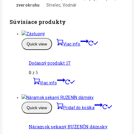
zverokruhu
Strelec, Vodnár
Súvisiace produkty
Quick view
Viac info
Dočasný produkt 17
0
z 5
Viac info
Quick view
Pridať do košíka
Náramok sekaný RUŽENÍN dámsky