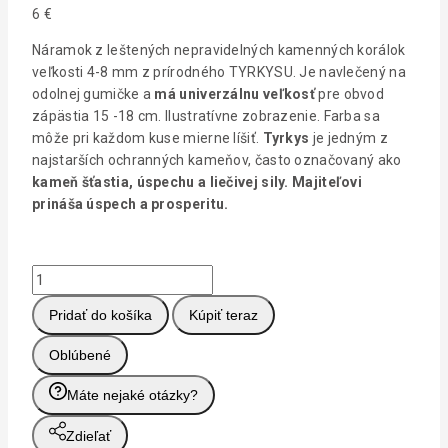
6
€
Náramok z leštených nepravidelných kamenných korálok
veľkosti 4-8 mm z prírodného TYRKYSU. Je navlečený na
odolnej gumičke a
má
univerzálnu veľkosť
pre obvod
zápästia 15 -18 cm. Ilustratívne zobrazenie. Farba sa
môže pri každom kuse mierne líšiť.
Tyrkys
je jedným z
najstarších ochranných kameňov, často označovaný ako
kameň šťastia, úspechu a liečivej sily. Majiteľovi
prináša úspech a prosperitu.
Pridať do košíka
Kúpiť teraz
Oblúbené
Máte nejaké otázky?
Zdieľať