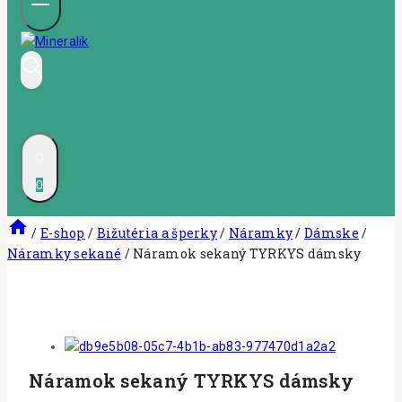
0
/
E-shop
/
Bižutéria a šperky
/
Náramky
/
Dámske
/
Náramky sekané
/
Náramok sekaný TYRKYS dámsky
Náramok sekaný TYRKYS dámsky