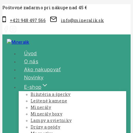
Poštovné zadarmo pri nákupe nad 45 €
+421 948 497 566
info@mineralik.sk
Úvod
O nás
Ako nakupovať
Novinky
E-shop
Bižutéria a šperky
Leštené kamene
Minerály
Minerály boxy
Lampy a svietniky
Drúzy a geódy